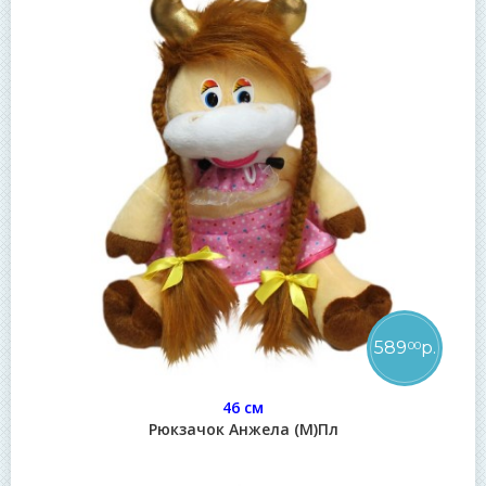
589
р.
00
46 см
Рюкзачок Анжела (М)Пл