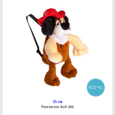
602
р.
00
35 см
Рюкзачок Боб (М)