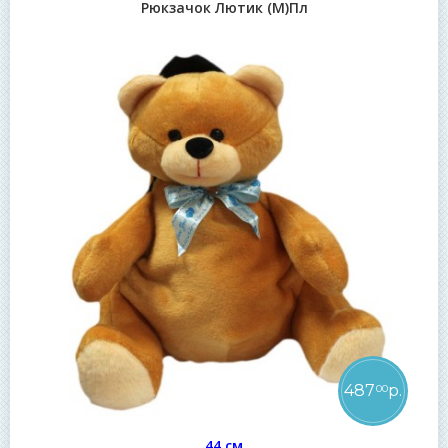
Рюкзачок Лютик (М)Пл
487
р.
00
44 см