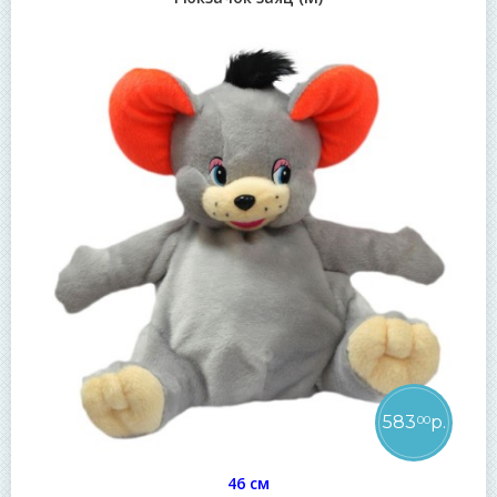
583
р.
00
46 см