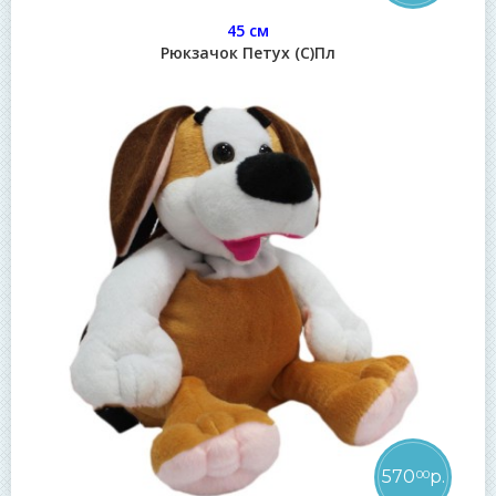
45 см
Рюкзачок Петух (С)Пл
570
р.
00