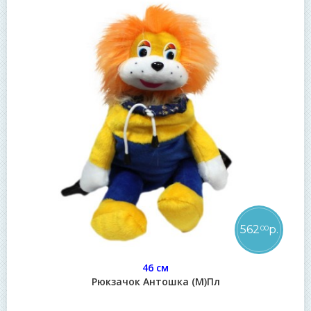
562
р.
00
46 см
Рюкзачок Антошка (М)Пл