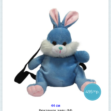
495
р.
00
44 см
Рюкзачок заяц (М)