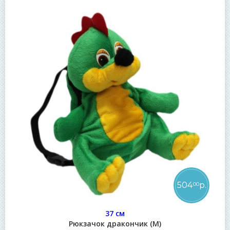
504
р.
00
37 см
Рюкзачок дракончик (М)