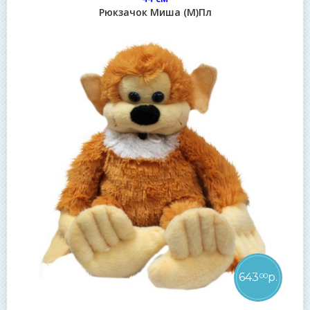
Рюкзачок Миша (М)Пл
643
р.
00