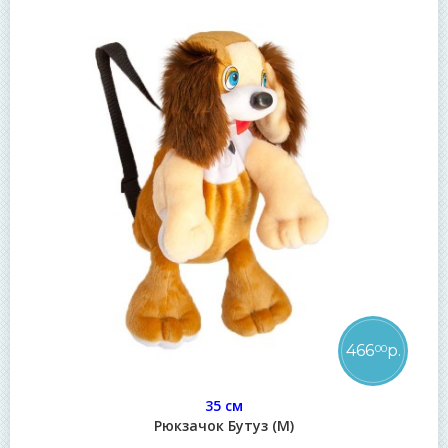
466
р.
00
35 см
Рюкзачок Бутуз (М)