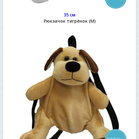
35 см
Рюкзачок тигрёнок (М)