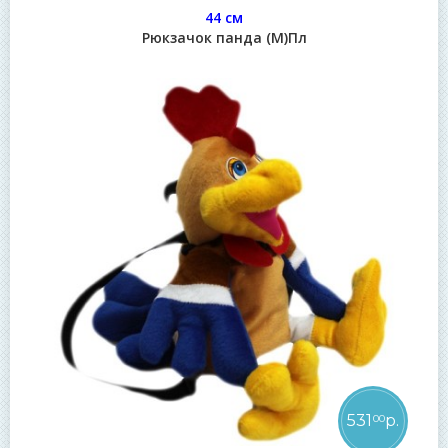
44 см
Рюкзачок панда (М)Пл
531
р.
00