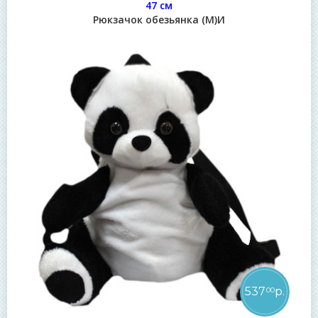
47 см
Рюкзачок обезьянка (М)И
537
р.
00