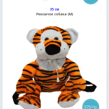
35 см
Рюкзачок собака (М)
575
р.
00