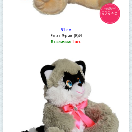
1326
00
929
р.
00
61 см
Енот Эрик (Б)И
В наличии:
1 шт.