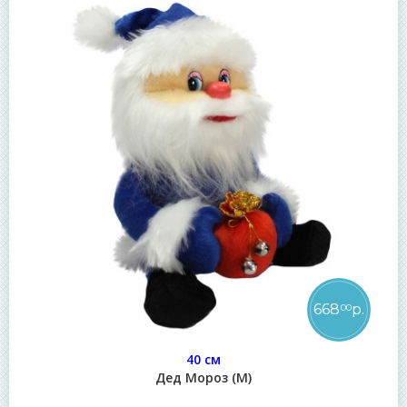
668
р.
00
40 см
Дед Мороз (М)