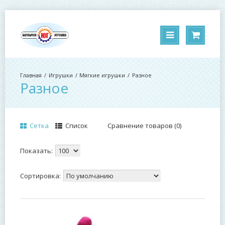
Игрушки
Мягкие игрушки
Разное
Разное
Сетка
Список
Сравнение товаров (0)
Показать:
Сортировка: