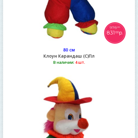
976
00
831
р.
00
80 см
Клоун Карандаш (С)Пл
В наличии:
4 шт.