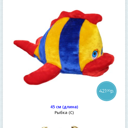
421
р.
00
45 см (длина)
Рыбка (С)