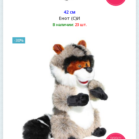
42 см
Енот (С)И
В наличии:
23 шт.
-30%
999
00