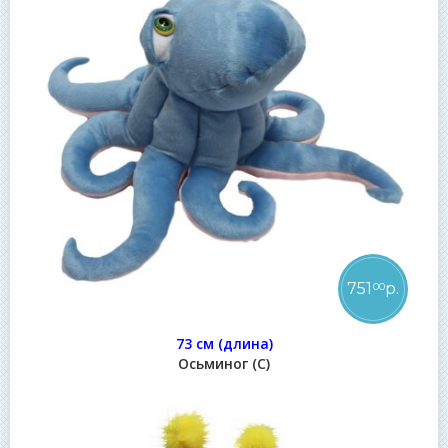
751
р.
00
73 см (длина)
Осьминог (С)