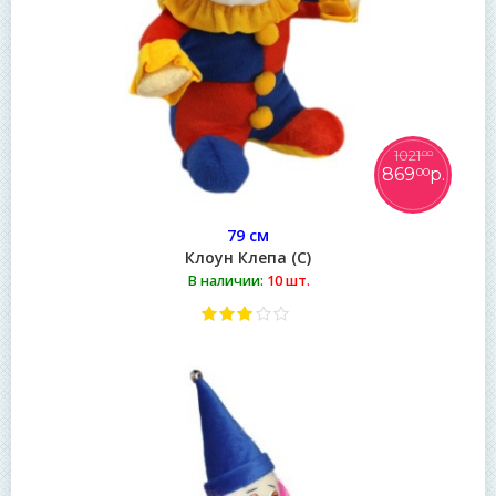
1021
00
869
р.
00
79 см
Клоун Клепа (С)
В наличии:
10 шт.