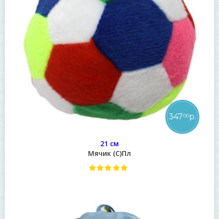
347
р.
00
21 см
Мячик (С)Пл