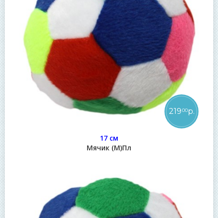
219
р.
00
17 см
Мячик (М)Пл