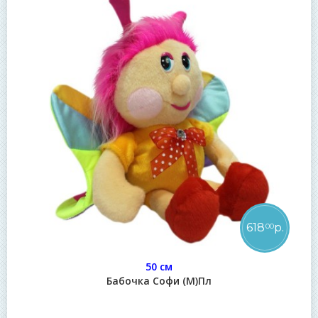
618
р.
00
50 см
Бабочка Софи (М)Пл