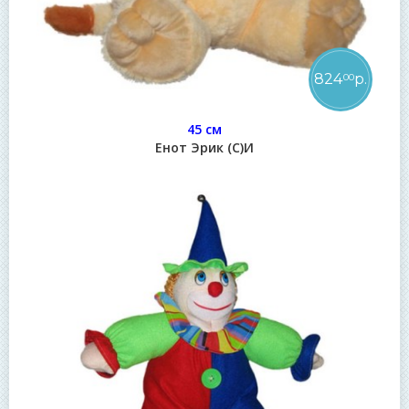
824
р.
00
45 см
Енот Эрик (С)И