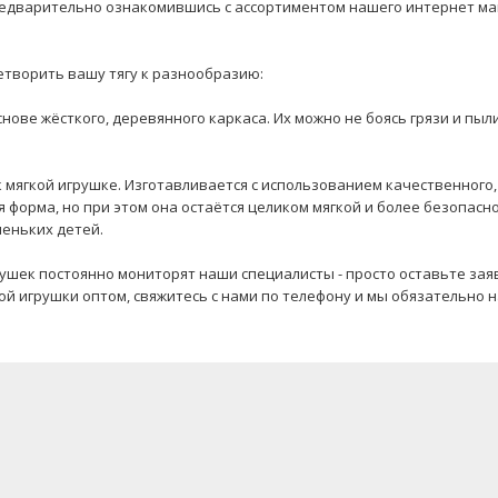
предварительно ознакомившись с ассортиментом нашего интернет ма
етворить вашу тягу к разнообразию:
нове жёсткого, деревянного каркаса. Их можно не боясь грязи и пыл
к мягкой игрушке. Изготавливается с использованием качественного,
 форма, но при этом она остаётся целиком мягкой и более безопасно
еньких детей.
ушек постоянно мониторят наши специалисты - просто оставьте заяв
кой игрушки оптом, свяжитесь с нами по телефону и мы обязательно 