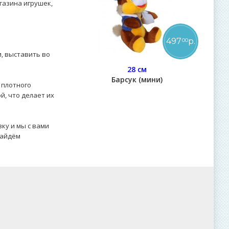
газина игрушек,
497
р.
00
и, выставить во
28 см
Барсук (мини)
 плотного
й, что делает их
ку и мы с вами
найдём