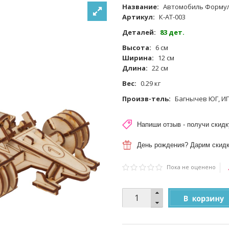
Название:
Автомобиль Форму
Артикул:
К-АТ-003
Деталей:
83 дет.
Высота:
6 см
Ширина:
12 см
Длина:
22 см
Вес:
0.29 кг
Произв-тель:
Багнычев ЮГ, И
Напиши отзыв - получи скидк
День рождения? Дарим скидк
Пока не оценено