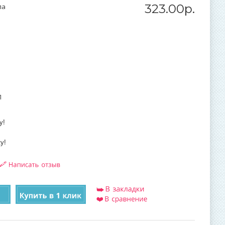
323
.
00
р.
ла
П
у!
у!