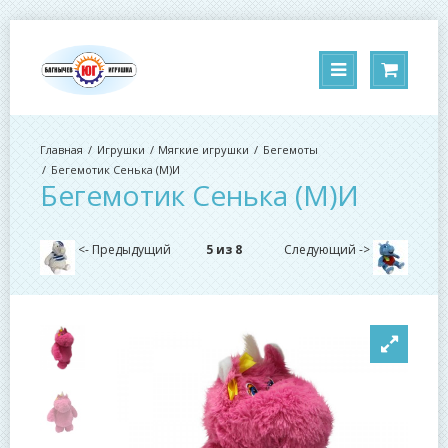
Игрушки
Мягкие игрушки
Бегемоты
Бегемотик Сенька (М)И
Бегемотик Сенька (М)И
<- Предыдущий
5 из 8
Следующий ->