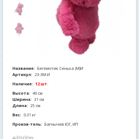
Название:
Бегемотик Сенька (М)И
Артикул:
23-3М-И
Наличие:
12 шт.
Высота:
40 см
Ширина:
31 см
Длина:
25 см
Вес:
0.31 кг
Произв-тель:
Багнычев ЮГ, ИП
420
.
00
р.