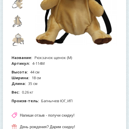
Название:
Рюкзачок щенок (М)
Артикул:
4-114М
Высота:
44 см
Ширина:
18 см
Длина:
35 см
Вес:
0.26 кг
Произв-тель:
Багнычев ЮГ, ИП
Напиши отзыв - получи скидку!
День рождения? Дарим скидку!