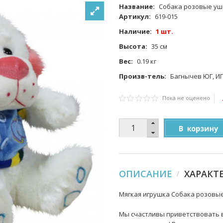
Название:
Собака розовые уши
Артикул:
619-015
Наличие:
1 шт.
Высота:
35 см
Вес:
0.19 кг
Произв-тель:
Багнычев ЮГ, И
Пока не оценено
ОПИСАНИЕ
ХАРАКТ
Мягкая игрушка Собака розовые у
Мы счастливы приветствовать в