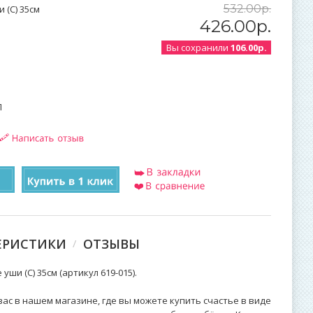
532
.
00
р.
 (С) 35см
426
.
00
р.
Вы сохранили
106.00р.
П
ЕРИСТИКИ
ОТЗЫВЫ
ши (С) 35см (артикул 619-015).
ас в нашем магазине, где вы можете купить счастье в виде