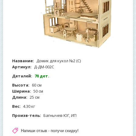
Название:
Домик для кукол №2 (С)
Артикул:
Д-ДМ-002С
Деталей:
70 дет.
Высота:
60 см
Ширина:
50 см
Длина:
25 см
Вес:
4.30 кг
Произв-тель:
Багнычев ЮГ, ИП
Напиши отзыв - получи скидку!