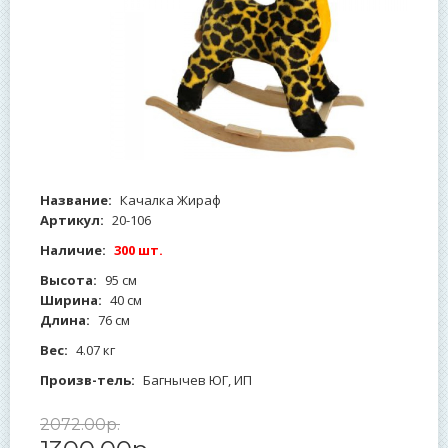
Название:
Качалка Жираф
Артикул:
20-106
Наличие:
300 шт.
Высота:
95 см
Ширина:
40 см
Длина:
76 см
Вес:
4.07 кг
Произв-тель:
Багнычев ЮГ, ИП
2072
.
00
р.