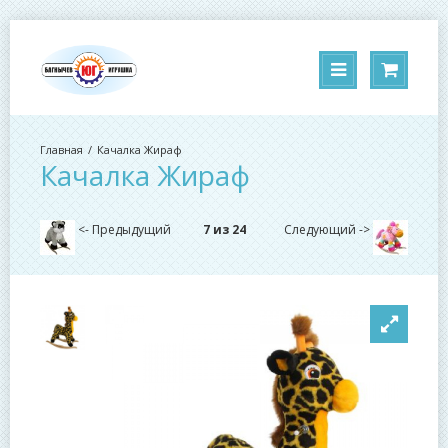
Качалка Жираф
Качалка Жираф
<- Предыдущий
7 из 24
Следующий ->