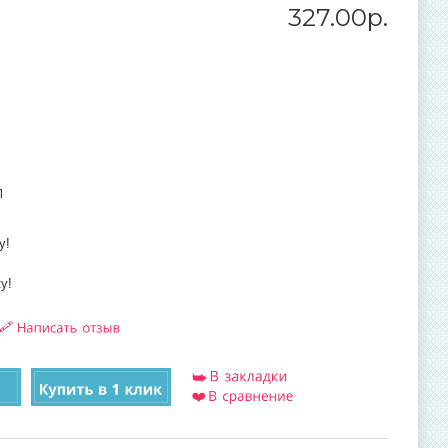
327
.
00
р.
П
у!
у!