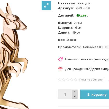
Название:
Кенгуру
Артикул:
К-МП-019
Деталей:
49 дет.
Высота:
21 см
Ширина:
6 см
Длина:
19 см
Вес:
0.38 кг
Произв-тель:
Багнычев ЮГ, И
Напиши отзыв - получи скидк
День рождения? Дарим скидк
Пока не оценено