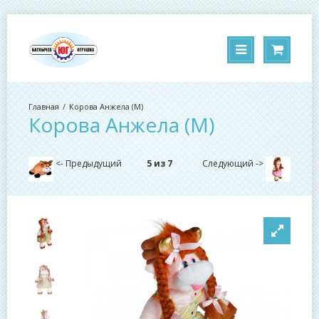
Корова Анжела (М)
Корова Анжела (М)
<- Предыдущий
5 из 7
Следующий ->