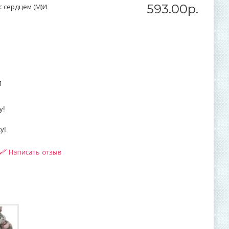
593
.
00
р.
 сердцем (М)И
П
у!
у!