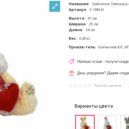
Название:
Зайчонок Тимошка с
Артикул:
5-16М-И
Высота:
41 см
Ширина:
25 см
Длина:
34 см
Вес:
0.40 кг
Произв-тель:
Багнычев ЮГ, И
Напиши отзыв - получи скидк
День рождения? Дарим скидк
Пока не оценено
Варианты цвета