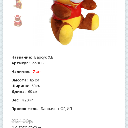
Название:
Барсук (СБ)
Артикул:
22-1СБ
Наличие:
7 шт.
Высота:
85 см
Ширина:
60 см
Длина:
60 см
Вес:
4.20 кг
Произв-тель:
Багнычев ЮГ, ИП
2124
.
00
р.